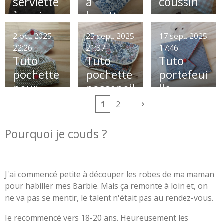
serviette
à
coussin
à mains
lunettes
cœur
Octobre
2 oct. 2025
25 sept. 2025
17 sept. 2025
Rose 💕
22:26
21:37
17:46
Tuto
Tuto
Tuto
pochette
pochette
portefeui
pour
passepoil
lle
écouteur
ée
1
2
s
Pourquoi je couds ?
J'ai commencé petite à découper les robes de ma maman
pour habiller mes Barbie. Mais ça remonte à loin et, on
ne va pas se mentir, le talent n'était pas au rendez-vous.
Je recommencé vers 18-20 ans. Heureusement les