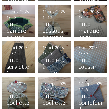
bouillott
mouchoi
e
rs
22 nov. 2025
16 nov. 2025
1 nov. 2025
15:40
14:12
14:22
Tuto
Tuto
Tuto
panière
dessous
marque-
de Noël
de verre
page
à
24 oct. 2025
18 oct. 2025
8 oct. 2025
champag
22:37
13:20
15:59
ne
Tuto
Tuto étui
Tuto
serviette
à
coussin
à mains
lunettes
cœur
Octobre
2 oct. 2025
25 sept. 2025
17 sept. 2025
Rose 💕
22:26
21:37
17:46
Tuto
Tuto
Tuto
pochette
pochette
portefeui