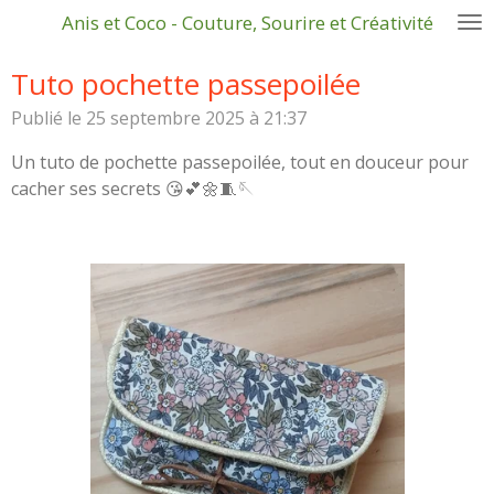
Anis et Coco - Couture, Sourire et Créativité
Passer
au
Tuto pochette passepoilée
contenu
principal
Publié le 25 septembre 2025 à 21:37
Un tuto de pochette passepoilée, tout en douceur pour
cacher ses secrets 😘💕🌼🧵🪡