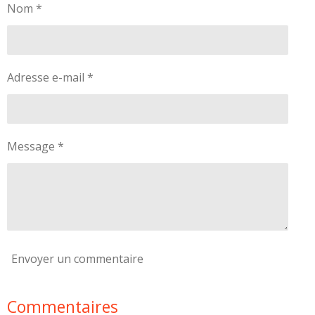
Nom *
e
e
e
e
r
r
r
r
Adresse e-mail *
Message *
Envoyer un commentaire
Commentaires