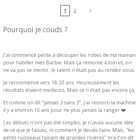
pour
passepoil
lle
écouteur
ée
1
2
s
Pourquoi je couds ?
J'ai commencé petite à découper les robes de ma maman
pour habiller mes Barbie. Mais ça remonte à loin et, on
ne va pas se mentir, le talent n'était pas au rendez-vous.
Je recommencé vers 18-20 ans. Heureusement les
résultats étaient meilleurs. Mais ce n'était pas encore ça.
Et comme on dit "jamais 2 sans 3", j'ai ressorti la machine
il y a environ 10 ans pour ne plus jamais la ranger ❤️
Les débuts n'ont pas été simples, je n'avais aucune idée
de ce que je faisais, ni comment je devais faire. Mais, "les
petits ruisseaux faisant de grandes rivières" m'a t'on dit