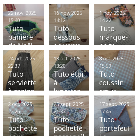
bouillott
mouchoi
e
rs
22 nov. 2025
16 nov. 2025
1 nov. 2025
15:40
14:12
14:22
Tuto
Tuto
Tuto
panière
dessous
marque-
de Noël
de verre
page
à
24 oct. 2025
18 oct. 2025
8 oct. 2025
champag
22:37
13:20
15:59
ne
Tuto
Tuto étui
Tuto
serviette
à
coussin
à mains
lunettes
cœur
Octobre
2 oct. 2025
25 sept. 2025
17 sept. 2025
Rose 💕
22:26
21:37
17:46
Tuto
Tuto
Tuto
pochette
pochette
portefeui
pour
passepoil
lle