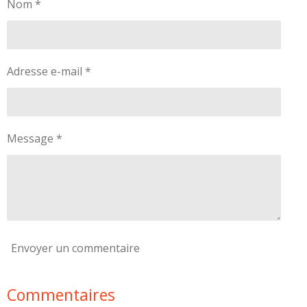
Nom *
e
e
e
e
r
r
r
r
Adresse e-mail *
Message *
Envoyer un commentaire
Commentaires