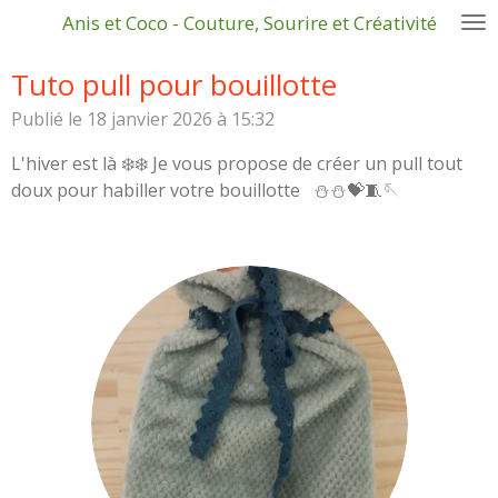
Anis et Coco - Couture, Sourire et Créativité
Passer
au
Tuto pull pour bouillotte
contenu
principal
Publié le 18 janvier 2026 à 15:32
L'hiver est là ❄️❄️ Je vous propose de créer un pull tout
doux pour habiller votre bouillotte ⛄️⛄️💝🧵🪡