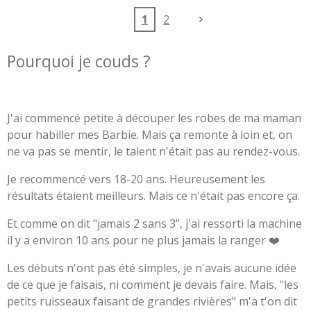
écouteur
ée
1
2
s
Pourquoi je couds ?
J'ai commencé petite à découper les robes de ma maman
pour habiller mes Barbie. Mais ça remonte à loin et, on
ne va pas se mentir, le talent n'était pas au rendez-vous.
Je recommencé vers 18-20 ans. Heureusement les
résultats étaient meilleurs. Mais ce n'était pas encore ça.
Et comme on dit "jamais 2 sans 3", j'ai ressorti la machine
il y a environ 10 ans pour ne plus jamais la ranger ❤️
Les débuts n'ont pas été simples, je n'avais aucune idée
de ce que je faisais, ni comment je devais faire. Mais, "les
petits ruisseaux faisant de grandes rivières" m'a t'on dit