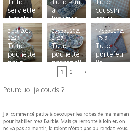
Tuto
Tuto étui
Tuto
serviette
à
coussin
à mains
lunettes
cœur
Octobre
2 oct. 2025
25 sept. 2025
17 sept. 2025
Rose 💕
22:26
21:37
17:46
Tuto
Tuto
Tuto
pochette
pochette
portefeui
pour
passepoil
lle
écouteur
ée
1
2
s
Pourquoi je couds ?
J'ai commencé petite à découper les robes de ma maman
pour habiller mes Barbie. Mais ça remonte à loin et, on
ne va pas se mentir, le talent n'était pas au rendez-vous.