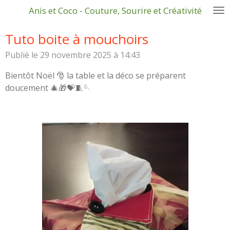
Anis et Coco - Couture, Sourire et Créativité
Passer
au
Tuto boite à mouchoirs
contenu
principal
Publié le 29 novembre 2025 à 14:43
Bientôt Noël 🎅 la table et la déco se préparent
doucement 🎄🎁💝🧵🪡