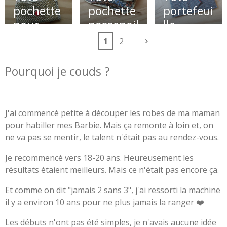
pochette
pochette
portefeui
pour
passepoil
lle
écouteur
ée
1
2
s
Pourquoi je couds ?
J'ai commencé petite à découper les robes de ma maman
pour habiller mes Barbie. Mais ça remonte à loin et, on
ne va pas se mentir, le talent n'était pas au rendez-vous.
Je recommencé vers 18-20 ans. Heureusement les
résultats étaient meilleurs. Mais ce n'était pas encore ça.
Et comme on dit "jamais 2 sans 3", j'ai ressorti la machine
il y a environ 10 ans pour ne plus jamais la ranger ❤️
Les débuts n'ont pas été simples, je n'avais aucune idée