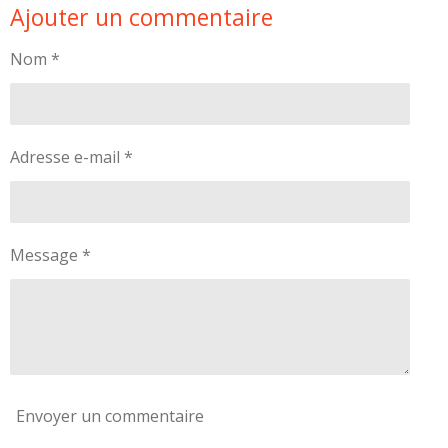
Ajouter un commentaire
t
t
t
t
a
a
a
a
g
g
g
g
Nom *
e
e
e
e
r
r
r
r
Adresse e-mail *
Message *
Envoyer un commentaire